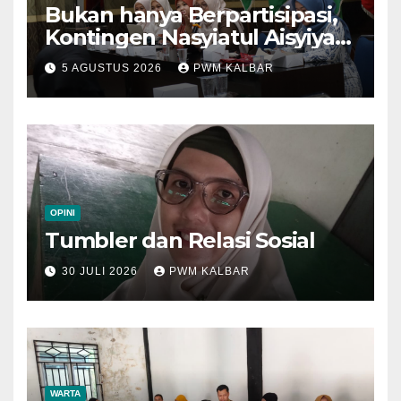
Bukan hanya Berpartisipasi,
Kontingen Nasyiatul Aisyiyah
Kalbar Perjuangkan Program
5 AGUSTUS 2026
PWM KALBAR
di Muktamar XV
OPINI
Tumbler dan Relasi Sosial
30 JULI 2026
PWM KALBAR
WARTA