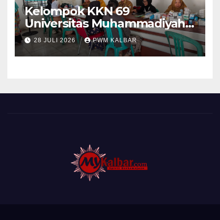
Kelompok KKN 69
Universitas Muhammadiyah
Pontianak Dibagi Dua Tim,
28 JULI 2026
PWM KALBAR
Cat Bangunan dan Dampingi
Pelayanan Posyandu Lansia
Desa Sungai Batang