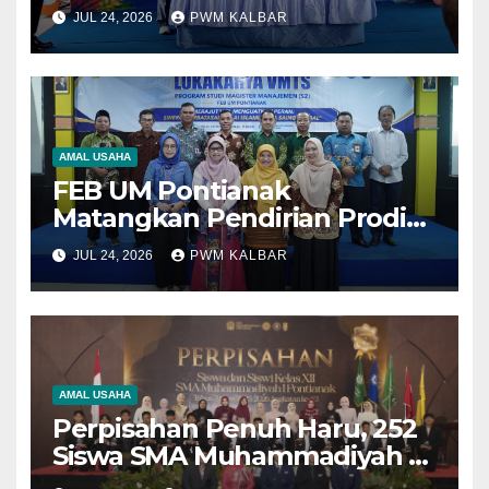
Dukung Pemenuhan Hak
JUL 24, 2026
PWM KALBAR
Anak yang sedang Jalani
Pembinaan Khusus
AMAL USAHA
FEB UM Pontianak
Matangkan Pendirian Prodi
Magister Manajemen,
JUL 24, 2026
PWM KALBAR
Libatkan Berbagai
Pemangku Kepentingan
Susun Visi dan Misi
AMAL USAHA
Perpisahan Penuh Haru, 252
Siswa SMA Muhammadiyah 1
Pontianak Lulus 100 Persen