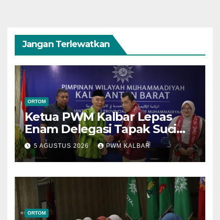
Jangan Terlewatkan
ORTOM
Ketua PWM Kalbar Lepas
Enam Delegasi Tapak Suci
Menuju Muktamar XVI di
5 AGUSTUS 2026
PWM KALBAR
Semarang
ORTOM