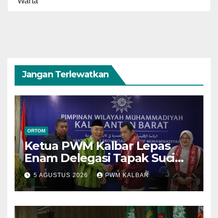
Warta
Jangan Terlewatkan
ORTOM
Ketua PWM Kalbar Lepas
Enam Delegasi Tapak Suci
Menuju Muktamar XVI di
5 AGUSTUS 2026
PWM KALBAR
Semarang