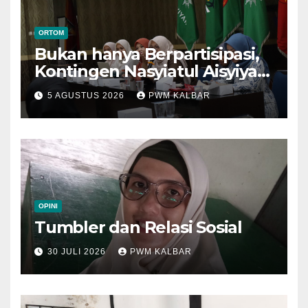
ORTOM
Bukan hanya Berpartisipasi,
Kontingen Nasyiatul Aisyiyah
Kalbar Perjuangkan Program
5 AGUSTUS 2026
PWM KALBAR
di Muktamar XV
OPINI
Tumbler dan Relasi Sosial
30 JULI 2026
PWM KALBAR