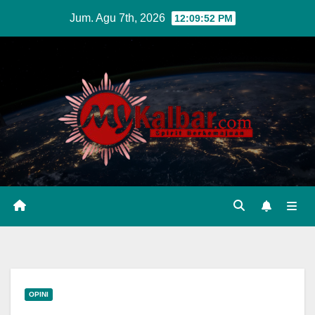
Skip
Jum. Agu 7th, 2026
12:09:53 PM
to
content
OPINI