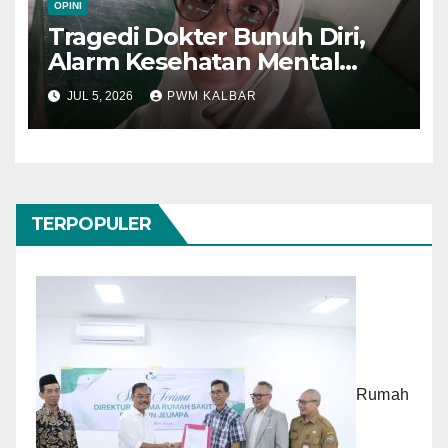
OPINI
Tragedi Dokter Bunuh Diri,
Alarm Kesehatan Mental
Tenaga Medis
JUL 5, 2026
PWM KALBAR
TERPOPULER
Rumah