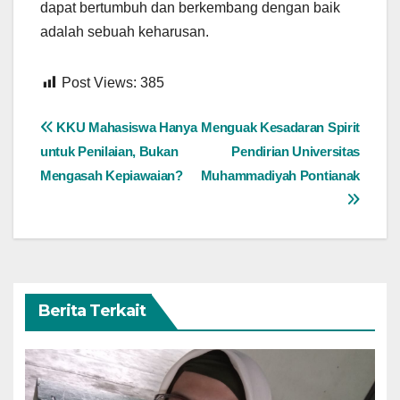
dapat bertumbuh dan berkembang dengan baik
adalah sebuah keharusan.
Post Views:
385
Navigasi
KKU Mahasiswa Hanya
Menguak Kesadaran Spirit
untuk Penilaian, Bukan
Pendirian Universitas
pos
Mengasah Kepiawaian?
Muhammadiyah Pontianak
Berita Terkait