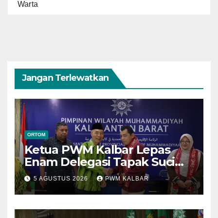
Warta
Jangan Terlewatkan
ORTOM
Ketua PWM Kalbar Lepas
Enam Delegasi Tapak Suci
Menuju Muktamar XVI di
5 AGUSTUS 2026
PWM KALBAR
Semarang