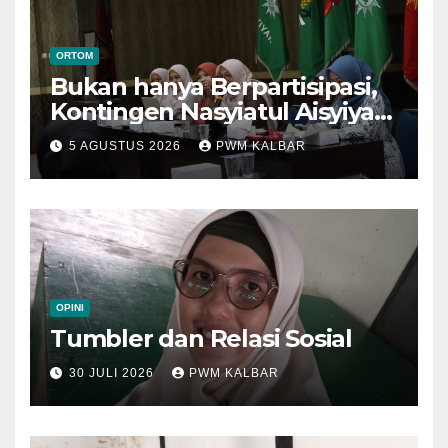
ORTOM
Bukan hanya Berpartisipasi,
Kontingen Nasyiatul Aisyiyah
Kalbar Perjuangkan Program
5 AGUSTUS 2026
PWM KALBAR
di Muktamar XV
OPINI
Tumbler dan Relasi Sosial
30 JULI 2026
PWM KALBAR