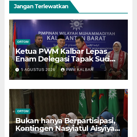
Jangan Terlewatkan
ORTOM
Ketua PWM Kalbar Lepas
Enam Delegasi Tapak Suci
Menuju Muktamar XVI di
5 AGUSTUS 2026
PWM KALBAR
Semarang
ORTOM
Bukan hanya Berpartisipasi,
Kontingen Nasyiatul Aisyiyah
Kalbar Perjuangkan Program