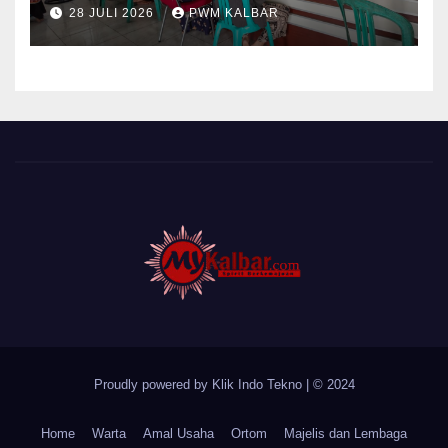
Pontianak Dibagi Dua Tim,
28 JULI 2026
PWM KALBAR
Cat Bangunan dan Dampingi
Pelayanan Posyandu Lansia
Desa Sungai Batang
Proudly powered by Klik Indo Tekno
|
© 2024
Home
Warta
Amal Usaha
Ortom
Majelis dan Lembaga