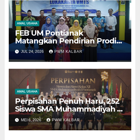
AMAL USAHA
FEB UM Pontianak
Matangkan Pendirian Prodi
Magister Manajemen,
JUL 24, 2026
PWM KALBAR
Libatkan Berbagai
Pemangku Kepentingan
Susun Visi dan Misi
AMAL USAHA
Perpisahan Penuh Haru, 252
Siswa SMA Muhammadiyah 1
Pontianak Lulus 100 Persen
MEI 6, 2026
PWM KALBAR