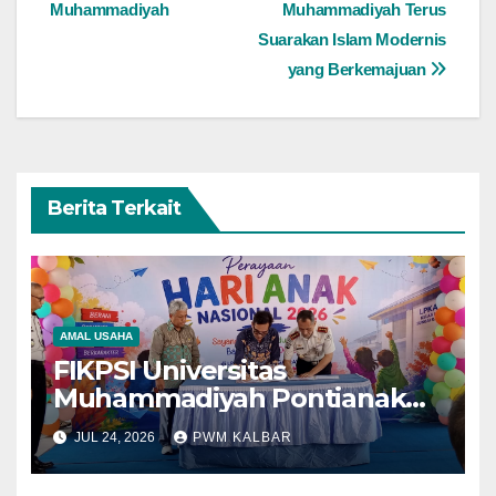
Muhammadiyah
Muhammadiyah Terus
pos
Suarakan Islam Modernis
yang Berkemajuan
Berita Terkait
AMAL USAHA
FIKPSI Universitas
Muhammadiyah Pontianak
Dukung Pemenuhan Hak
JUL 24, 2026
PWM KALBAR
Anak yang sedang Jalani
Pembinaan Khusus