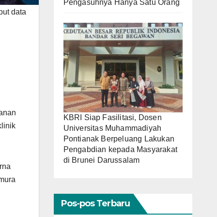
Pengasuhnya Hanya Satu Orang
put data
yanan
KBRI Siap Fasilitasi, Dosen
linik
Universitas Muhammadiyah
Pontianak Berpeluang Lakukan
Pengabdian kepada Masyarakat
di Brunei Darussalam
rna
amura
Pos-pos Terbaru