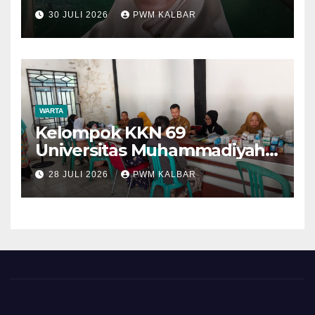
30 JULI 2026
PWM KALBAR
WARTA
Kelompok KKN 69
Universitas Muhammadiyah
Pontianak Dibagi Dua Tim,
28 JULI 2026
PWM KALBAR
Cat Bangunan dan Dampingi
Pelayanan Posyandu Lansia
Desa Sungai Batang