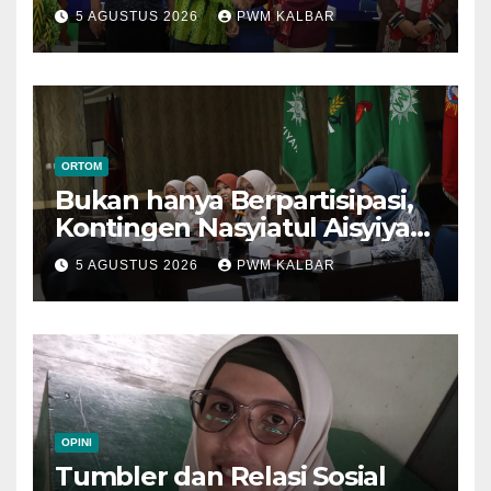
Menuju Muktamar XVI di
5 AGUSTUS 2026
PWM KALBAR
Semarang
ORTOM
Bukan hanya Berpartisipasi,
Kontingen Nasyiatul Aisyiyah
Kalbar Perjuangkan Program
5 AGUSTUS 2026
PWM KALBAR
di Muktamar XV
OPINI
Tumbler dan Relasi Sosial