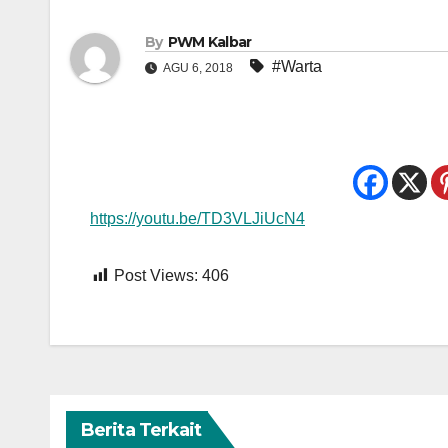
By
PWM Kalbar
#Warta
AGU 6, 2018
https://youtu.be/TD3VLJiUcN4
Post Views:
406
Berita Terkait