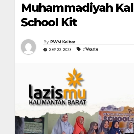
Muhammadiyah Kalb
School Kit
By
PWM Kalbar
#Warta
SEP 22, 2023