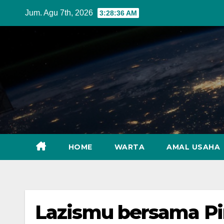
Skip
Jum. Agu 7th, 2026
3:28:38 AM
to
content
HOME
WARTA
AMAL USAHA
Lazismu bersama P