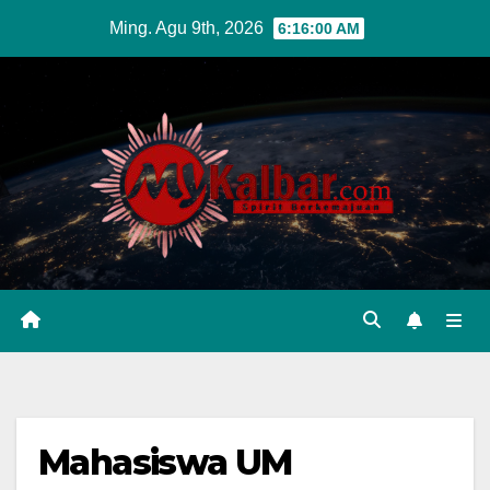
Skip
Ming. Agu 9th, 2026
6:16:01 AM
to
content
Mahasiswa UM