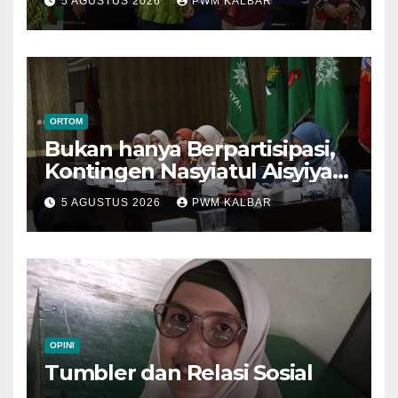
5 AGUSTUS 2026
PWM KALBAR
Semarang
ORTOM
Bukan hanya Berpartisipasi,
Kontingen Nasyiatul Aisyiyah
Kalbar Perjuangkan Program
5 AGUSTUS 2026
PWM KALBAR
di Muktamar XV
OPINI
Tumbler dan Relasi Sosial