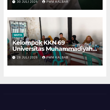
30 JULI 2026
PWM KALBAR
WARTA
Kelompok KKN 69
Universitas Muhammadiyah
Pontianak Dibagi Dua Tim,
28 JULI 2026
PWM KALBAR
Cat Bangunan dan Dampingi
Pelayanan Posyandu Lansia
Desa Sungai Batang