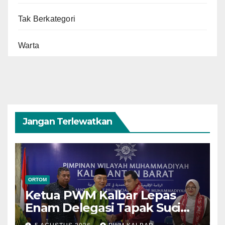
Tak Berkategori
Warta
Jangan Terlewatkan
ORTOM
Ketua PWM Kalbar Lepas
Enam Delegasi Tapak Suci
Menuju Muktamar XVI di