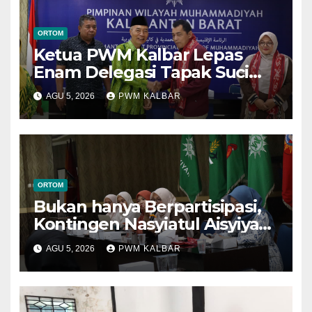
ORTOM
Ketua PWM Kalbar Lepas
Enam Delegasi Tapak Suci
Menuju Muktamar XVI di
AGU 5, 2026
PWM KALBAR
Semarang
ORTOM
Bukan hanya Berpartisipasi,
Kontingen Nasyiatul Aisyiyah
Kalbar Perjuangkan Program
AGU 5, 2026
PWM KALBAR
di Muktamar XV