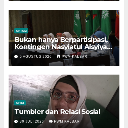
ORTOM
Bukan hanya Berpartisipasi,
Kontingen Nasyiatul Aisyiyah
Kalbar Perjuangkan Program
5 AGUSTUS 2026
PWM KALBAR
di Muktamar XV
OPINI
Tumbler dan Relasi Sosial
30 JULI 2026
PWM KALBAR