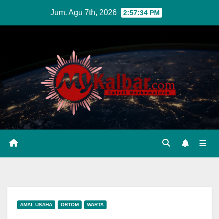
Skip
Jum. Agu 7th, 2026
2:57:35 PM
to
content
AMAL USAHA
ORTOM
WARTA