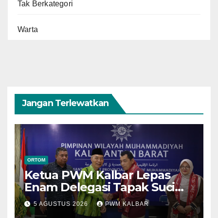
Tak Berkategori
Warta
Jangan Terlewatkan
ORTOM
Ketua PWM Kalbar Lepas
Enam Delegasi Tapak Suci
Menuju Muktamar XVI di
5 AGUSTUS 2026
PWM KALBAR
Semarang