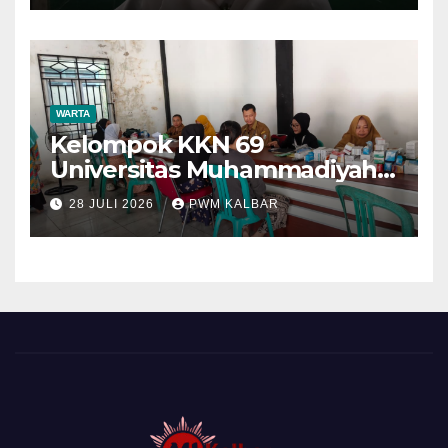
WARTA
Kelompok KKN 69
Universitas Muhammadiyah
Pontianak Dibagi Dua Tim,
28 JULI 2026
PWM KALBAR
Cat Bangunan dan Dampingi
Pelayanan Posyandu Lansia
Desa Sungai Batang