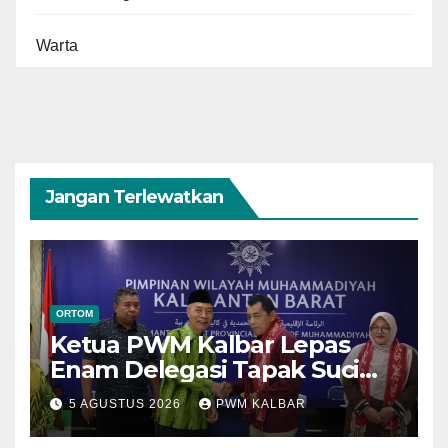
Warta
Jangan Terlewatkan
ORTOM
Ketua PWM Kalbar Lepas
Enam Delegasi Tapak Suci
Menuju Muktamar XVI di
5 AGUSTUS 2026
PWM KALBAR
Semarang