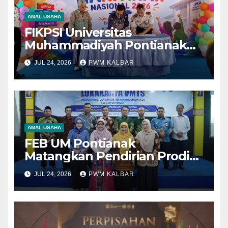
AMAL USAHA
FIKPSI Universitas
Muhammadiyah Pontianak
Dukung Pemenuhan Hak
JUL 24, 2026
PWM KALBAR
Anak yang sedang Jalani
Pembinaan Khusus
AMAL USAHA
FEB UM Pontianak
Matangkan Pendirian Prodi
Magister Manajemen,
JUL 24, 2026
PWM KALBAR
Libatkan Berbagai
Pemangku Kepentingan
Susun Visi dan Misi