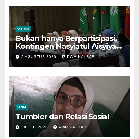
ORTOM
Bukan hanya Berpartisipasi,
Kontingen Nasyiatul Aisyiyah
Kalbar Perjuangkan Program
5 AGUSTUS 2026
PWM KALBAR
di Muktamar XV
OPINI
Tumbler dan Relasi Sosial
30 JULI 2026
PWM KALBAR