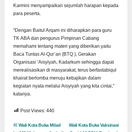
Karmini menyampaikan sejumlah harapan kepada
para peserta.
“Dengan Baitul Arqam ini diharapkan para guru
TK ABA dan pengurus Pimpinan Cabang
memahami tentang materi yang diberikan yaitu
Baca Tuntas Al-Qur’an (BTQ ), Gerakan
Organisasi ‘Aisyiyah, Kadarkum sehingga dapat
merealisasikan di masyarakat, terus berfastabiqul
khairat berlomba menuju kebajikan dalam
kegiatan nyata melalui Aisyiyah yang kita cintai,”
katanya.
Post Views:
440
Navigasi
Wali Kota Buka Milad
Wali Kota Buka Vaksinasi