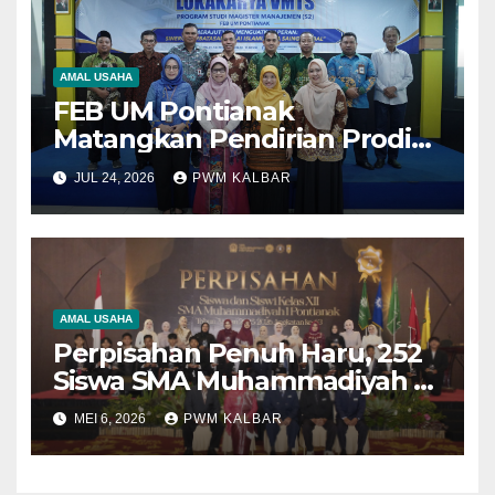
AMAL USAHA
FEB UM Pontianak
Matangkan Pendirian Prodi
Magister Manajemen,
JUL 24, 2026
PWM KALBAR
Libatkan Berbagai
Pemangku Kepentingan
Susun Visi dan Misi
AMAL USAHA
Perpisahan Penuh Haru, 252
Siswa SMA Muhammadiyah 1
Pontianak Lulus 100 Persen
MEI 6, 2026
PWM KALBAR