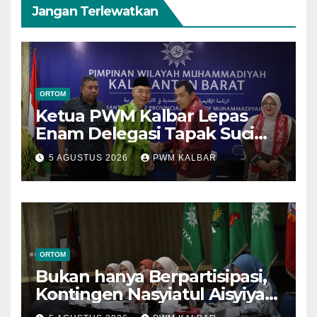
Jangan Terlewatkan
ORTOM
Ketua PWM Kalbar Lepas
Enam Delegasi Tapak Suci
Menuju Muktamar XVI di
5 AGUSTUS 2026
PWM KALBAR
Semarang
ORTOM
Bukan hanya Berpartisipasi,
Kontingen Nasyiatul Aisyiyah
Kalbar Perjuangkan Program