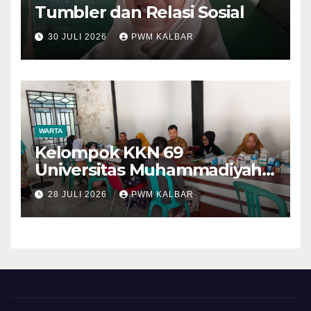
Tumbler dan Relasi Sosial
30 JULI 2026
PWM KALBAR
WARTA
Kelompok KKN 69
Universitas Muhammadiyah
Pontianak Dibagi Dua Tim,
28 JULI 2026
PWM KALBAR
Cat Bangunan dan Dampingi
Pelayanan Posyandu Lansia
Desa Sungai Batang