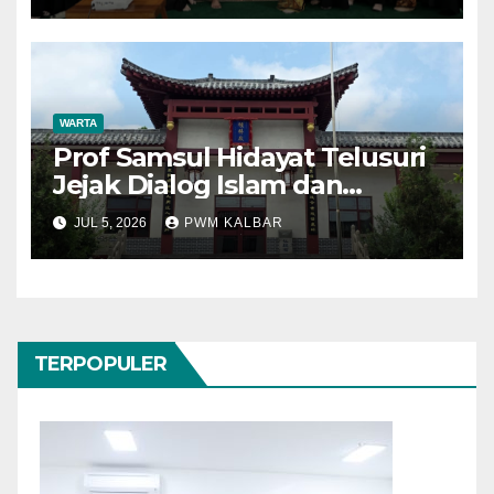
WARTA
Prof Samsul Hidayat Telusuri
Jejak Dialog Islam dan
Konfusianisme di Kota
JUL 5, 2026
PWM KALBAR
Konfusius
TERPOPULER