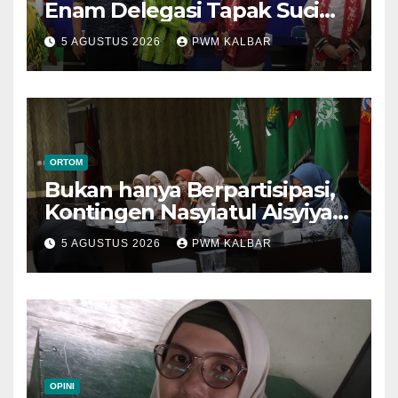
Enam Delegasi Tapak Suci
Menuju Muktamar XVI di
5 AGUSTUS 2026
PWM KALBAR
Semarang
ORTOM
Bukan hanya Berpartisipasi,
Kontingen Nasyiatul Aisyiyah
Kalbar Perjuangkan Program
5 AGUSTUS 2026
PWM KALBAR
di Muktamar XV
OPINI