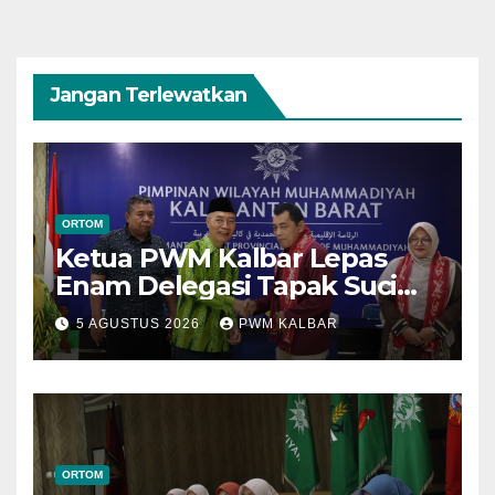
Jangan Terlewatkan
ORTOM
Ketua PWM Kalbar Lepas
Enam Delegasi Tapak Suci
Menuju Muktamar XVI di
5 AGUSTUS 2026
PWM KALBAR
Semarang
ORTOM