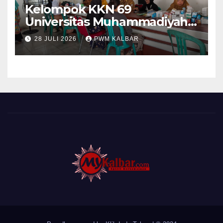
Kelompok KKN 69
Universitas Muhammadiyah
Pontianak Dibagi Dua Tim,
28 JULI 2026
PWM KALBAR
Cat Bangunan dan Dampingi
Pelayanan Posyandu Lansia
Desa Sungai Batang