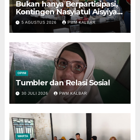
Bukan hanya Berpartisipasi,
Kontingen Nasyiatul Aisyiyah
Kalbar Perjuangkan Program
5 AGUSTUS 2026
PWM KALBAR
di Muktamar XV
OPINI
Tumbler dan Relasi Sosial
30 JULI 2026
PWM KALBAR
WARTA