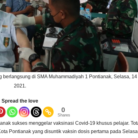
 yang berlangsung di SMA Muhammadiyah 1 Pontianak, Selasa, 1
2021.
Spread the love
0
Shares
k sukses menggelar vaksinasi Covid-19 khusus pelajar. Tot
ta Pontianak yang disuntik vaksin dosis pertama pada Selasa