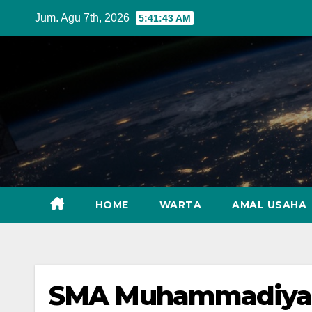
Skip
Jum. Agu 7th, 2026
5:41:45 AM
to
content
HOME
WARTA
AMAL USAHA
SMA Muhammadiyah 1