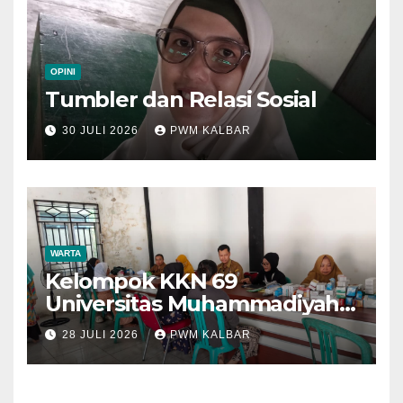
OPINI
Tumbler dan Relasi Sosial
30 JULI 2026
PWM KALBAR
WARTA
Kelompok KKN 69
Universitas Muhammadiyah
Pontianak Dibagi Dua Tim,
28 JULI 2026
PWM KALBAR
Cat Bangunan dan Dampingi
Pelayanan Posyandu Lansia
Desa Sungai Batang