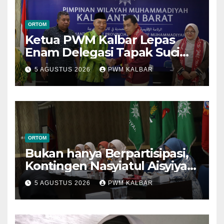
ORTOM
Ketua PWM Kalbar Lepas
Enam Delegasi Tapak Suci
Menuju Muktamar XVI di
5 AGUSTUS 2026
PWM KALBAR
Semarang
ORTOM
Bukan hanya Berpartisipasi,
Kontingen Nasyiatul Aisyiyah
Kalbar Perjuangkan Program
5 AGUSTUS 2026
PWM KALBAR
di Muktamar XV