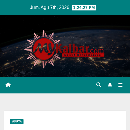
Skip
Jum. Agu 7th, 2026
1:24:28 PM
to
content
WARTA