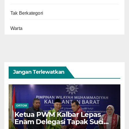
Tak Berkategori
Warta
Jangan Terlewatkan
ORTOM
Ketua PWM Kalbar Lepas
Enam Delegasi Tapak Suci
Menuju Muktamar XVI di