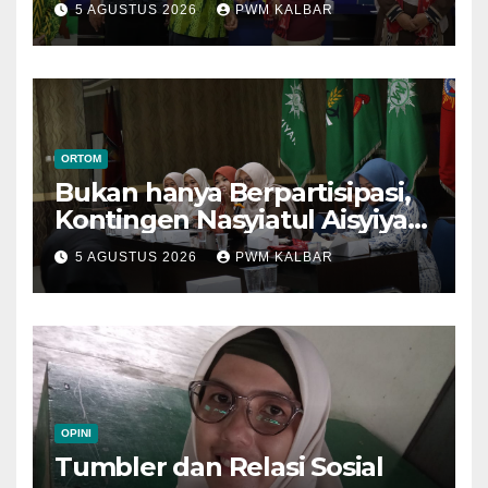
5 AGUSTUS 2026
PWM KALBAR
Semarang
ORTOM
Bukan hanya Berpartisipasi,
Kontingen Nasyiatul Aisyiyah
Kalbar Perjuangkan Program
5 AGUSTUS 2026
PWM KALBAR
di Muktamar XV
OPINI
Tumbler dan Relasi Sosial