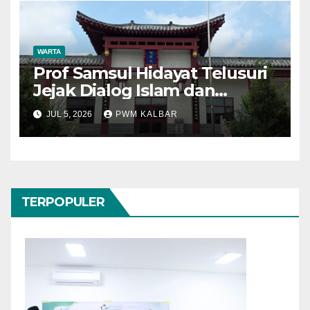
WARTA
Prof Samsul Hidayat Telusuri
Jejak Dialog Islam dan
Konfusianisme di Kota
JUL 5, 2026
PWM KALBAR
Konfusius
TERPOPULER