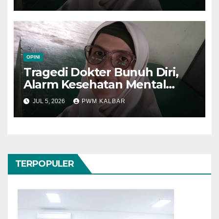
OPINI
Tragedi Dokter Bunuh Diri,
Alarm Kesehatan Mental
Tenaga Medis
JUL 5, 2026
PWM KALBAR
TERPOPULER