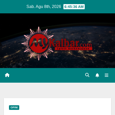
Skip
Sab. Agu 8th, 2026
6:45:38 AM
to
content
OPINI