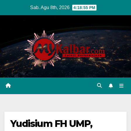
Skip
Sab. Agu 8th, 2026
4:18:57 PM
to
content
Yudisium FH UMP,