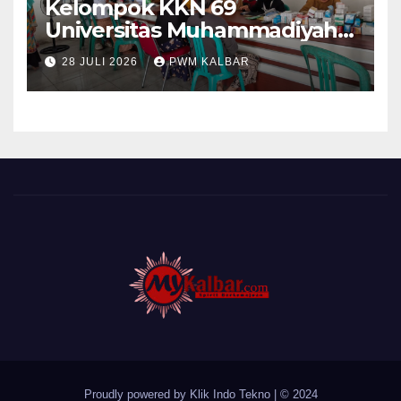
Kelompok KKN 69
Universitas Muhammadiyah
Pontianak Dibagi Dua Tim,
28 JULI 2026
PWM KALBAR
Cat Bangunan dan Dampingi
Pelayanan Posyandu Lansia
Desa Sungai Batang
Proudly powered by Klik Indo Tekno
|
© 2024