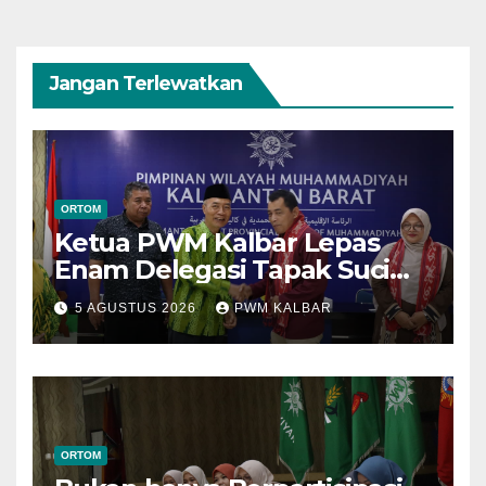
Jangan Terlewatkan
ORTOM
Ketua PWM Kalbar Lepas
Enam Delegasi Tapak Suci
Menuju Muktamar XVI di
5 AGUSTUS 2026
PWM KALBAR
Semarang
ORTOM