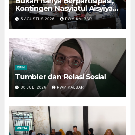
Bukan hanya Berpartisipasi,
Kontingen Nasyiatul Aisyiyah
Kalbar Perjuangkan Program
5 AGUSTUS 2026
PWM KALBAR
di Muktamar XV
OPINI
Tumbler dan Relasi Sosial
30 JULI 2026
PWM KALBAR
WARTA